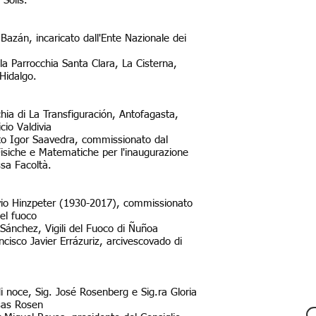
Solís.
o Bazán, incaricato dall'Ente Nazionale dei
lla Parrocchia Santa Clara, La Cisterna,
Hidalgo.
cchia di La Transfiguración, Antofagasta,
io Valdivia
ziato Igor Saavedra, commissionato dal
Fisiche e Matematiche per l'inaugurazione
ssa Facoltà.
tavio Hinzpeter (1930-2017), commissionato
del fuoco
r Sánchez, Vigili del Fuoco di Ñuñoa
ancisco Javier Errázuriz, arcivescovado di
o di noce, Sig. José Rosenberg e Sig.ra Gloria
esas Rosen