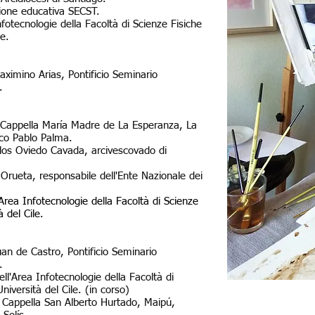
zione educativa SECST.
nfotecnologie della Facoltà di Scienze Fisiche
e.
Maximino Arias, Pontificio Seminario
.
la Cappella María Madre de La Esperanza, La
co Pablo Palma.
Carlos Oviedo Cavada, arcivescovado di
o Orueta, responsabile dell'Ente Nazionale dei
l'Area Infotecnologie della Facoltà di Scienze
 del Cile.
Juan de Castro, Pontificio Seminario
.
ell'Area Infotecnologie della Facoltà di
iversità del Cile. (in corso)
la Cappella San Alberto Hurtado, Maipú,