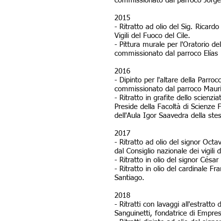
commissionato dal parroco Jorge 
2015
- Ritratto ad olio del Sig. Ricard
Vigili del Fuoco del Cile.
- Pittura murale per l'Oratorio de
commissionato dal parroco Elías 
2016
- Dipinto per l'altare della Parro
commissionato dal parroco Mauric
- Ritratto in grafite dello scien
Preside della Facoltà di Scienze 
dell'Aula Igor Saavedra della ste
2017
- Ritratto ad olio del signor Oc
dal Consiglio nazionale dei vigili 
- Ritratto in olio del signor Césa
- Ritratto in olio del cardinale Fr
Santiago.
2018
- Ritratti con lavaggi all'estratt
Sanguinetti, fondatrice di Empr