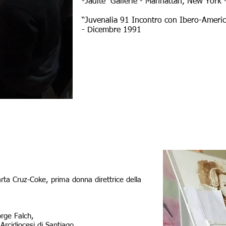
-Jadite Gallerie - Manhattan, New York
“Juvenalia 91 Incontro con Ibero-Ameri
- Dicembre 1991
Marta Cruz-Coke, prima donna direttrice della
orge Falch,
rcidiocesi di Santiago.